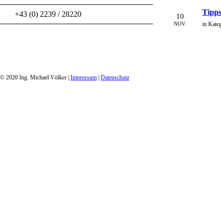
Tipps
+43 (0) 2239 / 28220
10
NOV.
in Kate
© 2020 Ing. Michael Völker |
Impressum
|
Datenschutz