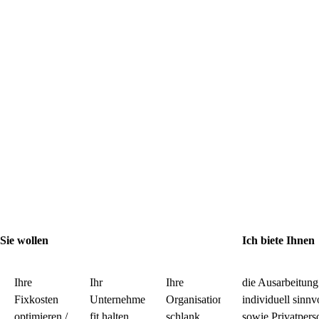
Sie wollen
Ich biete Ihnen
Ihre
Ihr
Ihre
die Ausarbeitung
Fixkosten
Unternehmen
Organisation
individuell sinn
optimieren /
fit halten
schlank
sowie Privatpers