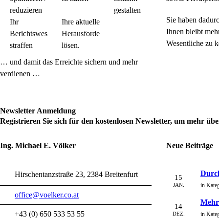
reduzieren
gestalten
Sie haben dadurc
Ihr
Ihre aktuelle
Ihnen bleibt mehr
Berichtswesen
Herausforderung
Wesentliche zu k
straffen
lösen.
… und damit das Erreichte sichern und mehr
verdienen …
Newsletter Anmeldung
Registrieren Sie sich für den kostenlosen Newsletter, um mehr üb
Ing. Michael E. Völker
Neue Beiträge
Durch
Hirschentanzstraße 23, 2384 Breitenfurt
15
JAN.
in Kate
office@voelker.co.at
Mehr 
14
+43 (0) 650 533 53 55
DEZ.
in Kate